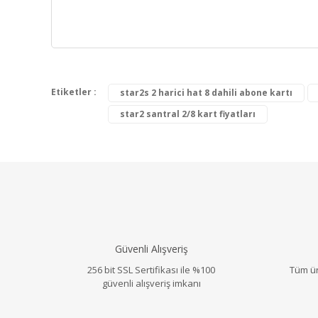
Etiketler :
star2s 2 harici hat 8 dahili abone kartı
Bu ürünün fiyat bilgisi, resim, ürün açıklamalarınd
Görüş ve önerileriniz için teşekkür ederiz.
star2 santral 2/8 kart fiyatları
Ürün resmi kalitesiz, bozuk veya görüntülenemiyo
Ürün açıklamasında eksik bilgiler bulunuyor.
Ürün bilgilerinde hatalar bulunuyor.
Ürün fiyatı diğer sitelerden daha pahalı.
Bu ürüne benzer farklı alternatifler olmalı.
Güvenli Alışveriş
256 bit SSL Sertifikası ile %100
Tüm ür
güvenli alışveriş imkanı