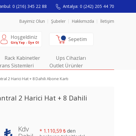
anbul:
0 (216) 345 22 88
Antalya:
0 (242) 205 44 70
Bayimiz Olun
Şubeler
Hakkımızda
İletişim
Hoşgeldiniz
Sepetim
Giriş Yap - Üye Ol
Rack Kabinetler
Ups Cihazları
rans Sistemleri
Outlet Ürünler
tral 2 Harici Hat + 8 Dahili Abone Kartı
ntral 2 Harici Hat + 8 Dahili
Kdv
 ₺
*
1.110,59 ₺
den
Dahil