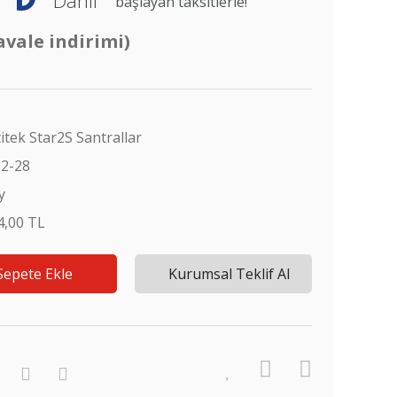
başlayan taksitlerle!
avale indirimi)
itek Star2S Santrallar
2-28
y
4,00 TL
Sepete Ekle
Kurumsal Teklif Al