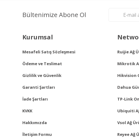
Bültenimize Abone Ol
Kurumsal
Networ
Mesafeli Satış Sözleşmesi
Ruijie Ağ 
Ödeme ve Teslimat
Mikrotik A
Gizlilik ve Güvenlik
Hikvision 
Garanti Şartları
Dahua Güv
İade Şartları
TP-Link O
KVKK
Ubiquiti A
Hakkımızda
Vsol Ağ Ür
İletişim Formu
Reyee Ağ Ü