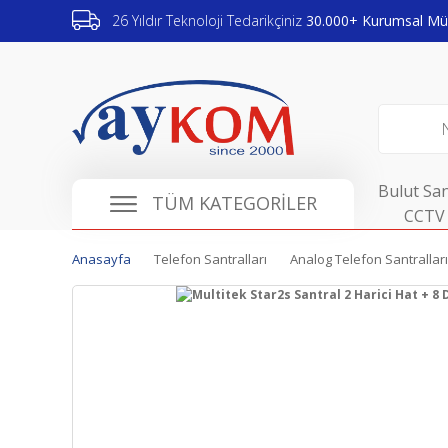
26 Yıldır Teknoloji Tedarikçiniz
30.000+ Kurumsal Müş
Bulut San
TÜM KATEGORİLER
CCTV 
Anasayfa
Telefon Santralları
Analog Telefon Santralları