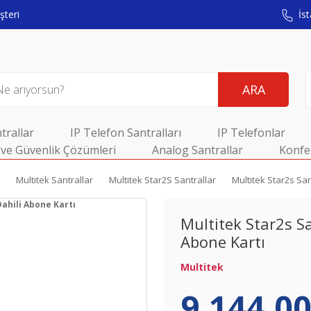
teri
İst
ARA
trallar
IP Telefon Santralları
IP Telefonlar
ve Güvenlik Çözümleri
Analog Santrallar
Konfe
Multitek Santrallar
Multitek Star2S Santrallar
Multitek Star2s San
Multitek Star2s Sa
Abone Kartı
Multitek
9.144,00