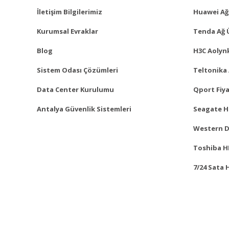
İletişim Bilgilerimiz
Huawei Ağ
Kurumsal Evraklar
Tenda Ağ 
Blog
H3C Aolynk
Sistem Odası Çözümleri
Teltonika 
Data Center Kurulumu
Qport Fiya
Antalya Güvenlik Sistemleri
Seagate Ha
Western Di
Toshiba HD
7/24 Sata 