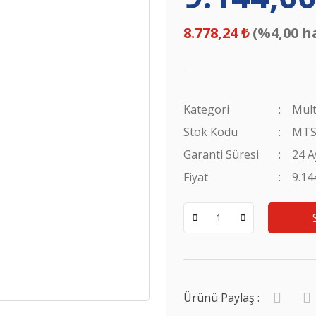
8.778,24 ₺
(%4,00 h
Kategori
Mult
Stok Kodu
MTS
Garanti Süresi
24 A
Fiyat
9.14
Ürünü Paylaş :