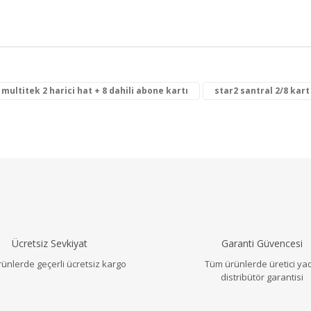
multitek 2 harici hat + 8 dahili abone kartı
star2 santral 2/8 kart
a ve diğer konularda yetersiz gördüğünüz noktaları öneri formunu ku
Bu ürüne ilk yorumu siz yapın!
r.
Yorum Yaz
Ücretsiz Sevkiyat
Garanti Güvencesi
ünlerde geçerli ücretsiz kargo
Tüm ürünlerde üretici ya
distribütör garantisi