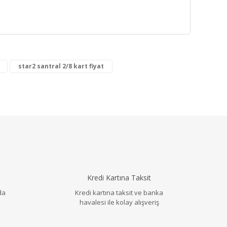
star2 santral 2/8 kart fiyat
llanarak tarafımıza iletebilirsiniz.
Kredi Kartına Taksit
da
Kredi kartına taksit ve banka
havalesi ile kolay alışveriş