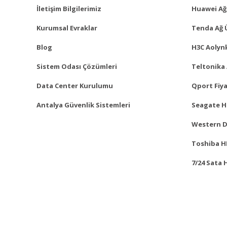
İletişim Bilgilerimiz
Huawei Ağ
Kurumsal Evraklar
Tenda Ağ 
Blog
H3C Aolynk
Sistem Odası Çözümleri
Teltonika 
Data Center Kurulumu
Qport Fiya
Antalya Güvenlik Sistemleri
Seagate Ha
Western Di
Toshiba HD
7/24 Sata 