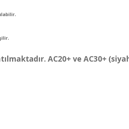
abilir.
ilir.
tılmaktadır. AC20+ ve AC30+ (siyah