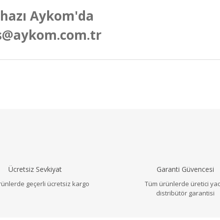
ihazı Aykom'da
atis@aykom.com.tr
a ve diğer konularda yetersiz gördüğünüz noktaları öneri formunu ku
Bu ürüne ilk yorumu siz yapın!
r.
Yorum Yaz
Ücretsiz Sevkiyat
Garanti Güvencesi
ünlerde geçerli ücretsiz kargo
Tüm ürünlerde üretici ya
distribütör garantisi