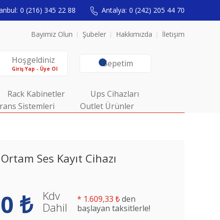
anbul:
0 (216) 345 22 88
Antalya:
0 (242) 205 44 70
Bayimiz Olun
Şubeler
Hakkımızda
İletişim
Hoşgeldiniz
Sepetim
Giriş Yap - Üye Ol
Rack Kabinetler
Ups Cihazları
rans Sistemleri
Outlet Ürünler
Ortam Ses Kayıt Cihazı
Kdv
0 ₺
*
1.609,33 ₺
den
Dahil
başlayan taksitlerle!