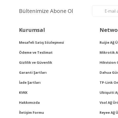
Bültenimize Abone Ol
Kurumsal
Networ
Mesafeli Satış Sözleşmesi
Ruijie Ağ 
Ödeme ve Teslimat
Mikrotik A
Gizlilik ve Güvenlik
Hikvision 
Garanti Şartları
Dahua Güv
İade Şartları
TP-Link O
KVKK
Ubiquiti A
Hakkımızda
Vsol Ağ Ür
İletişim Formu
Reyee Ağ Ü