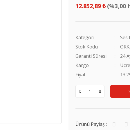
12.852,89 ₺
(%3,00 
Kategori
Ses 
Stok Kodu
ORK
Garanti Süresi
24 A
Kargo
Ücre
Fiyat
13.2
Ürünü Paylaş :