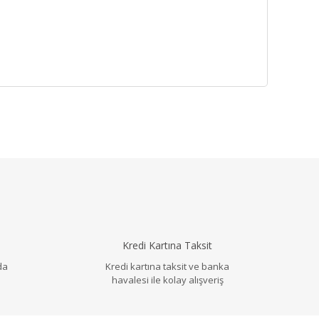
llanarak tarafımıza iletebilirsiniz.
Kredi Kartına Taksit
da
Kredi kartına taksit ve banka
havalesi ile kolay alışveriş