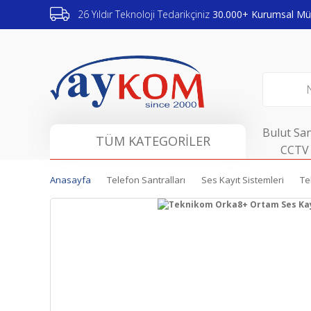
26 Yıldır Teknoloji Tedarikçiniz
30.000+ Kurumsal Müş
Bulut San
TÜM KATEGORİLER
CCTV 
Anasayfa
Telefon Santralları
Ses Kayıt Sistemleri
Te