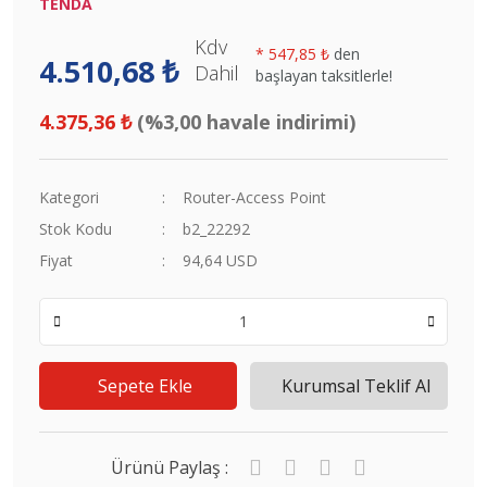
TENDA
Kdv
*
547,85 ₺
den
4.510,68 ₺
Dahil
başlayan taksitlerle!
4.375,36 ₺
(%3,00 havale indirimi)
Kategori
Router-Access Point
Stok Kodu
b2_22292
Fiyat
94,64 USD
Sepete Ekle
Kurumsal Teklif Al
Ürünü Paylaş :