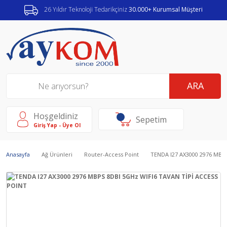
26 Yıldır Teknoloji Tedarikçiniz
30.000+ Kurumsal Müşteri
ARA
Hoşgeldiniz
Sepetim
Giriş Yap - Üye Ol
Anasayfa
Ağ Ürünleri
Router-Access Point
TENDA I27 AX3000 2976 MBP