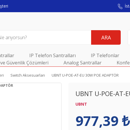
teri
İst
ARA
trallar
IP Telefon Santralları
IP Telefonlar
ve Güvenlik Çözümleri
Analog Santrallar
Konfe
eri
Switch Aksesuarları
UBNT U-POE-AT-EU 30W POE ADAPTÖR
UBNT U-POE-AT-
UBNT
977,39 ₺