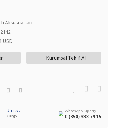
ch Aksesuarları
22142
51 USD
er
Kurumsal Teklif Al
Ücretsiz
WhatsApp Sipariş
Kargo
0 (850) 333 79 15