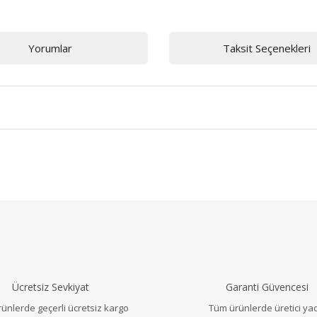
Yorumlar
Taksit Seçenekleri
a ve diğer konularda yetersiz gördüğünüz noktaları öneri formunu ku
Bu ürüne ilk yorumu siz yapın!
r.
Yorum Yaz
Ücretsiz Sevkiyat
Garanti Güvencesi
ünlerde geçerli ücretsiz kargo
Tüm ürünlerde üretici ya