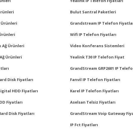
ünleri
Yealink IP Telefon Fiyatları
rünleri
Bulut Santral Paketleri
 Ürünleri
Grandstream IP Telefon Fiyatla
Ürünleri
Wifi IP Telefon Fiyatları
 Ağ Ürünleri
Video Konferans Sistemleri
Ağ Ürünleri
Yealink T30 IP Telefon Fiyat
tları
GrandStream GRP2601 IP Telefo
rd Disk Fiyatları
Fanvil IP Telefon Fiyatları
gital HDD Fiyatları
Karel IP Telefon Fiyatları
D Fiyatları
Aselsan Telsiz Fiyatları
Hard Disk Fiyatları
GrandStream Voip Gateway Fiya
IP Fct Fiyatları