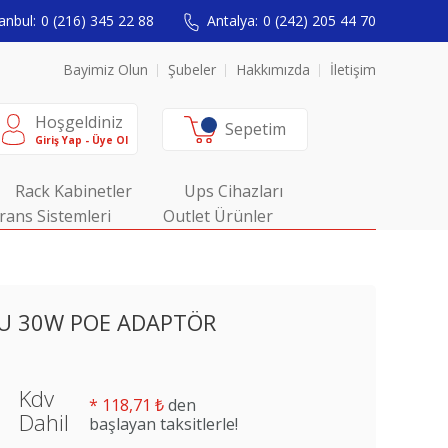
anbul:
0 (216) 345 22 88
Antalya:
0 (242) 205 44 70
Bayimiz Olun
Şubeler
Hakkımızda
İletişim
Hoşgeldiniz
Sepetim
Giriş Yap - Üye Ol
Rack Kabinetler
Ups Cihazları
rans Sistemleri
Outlet Ürünler
EU 30W POE ADAPTÖR
Kdv
*
118,71 ₺
den
Dahil
başlayan taksitlerle!