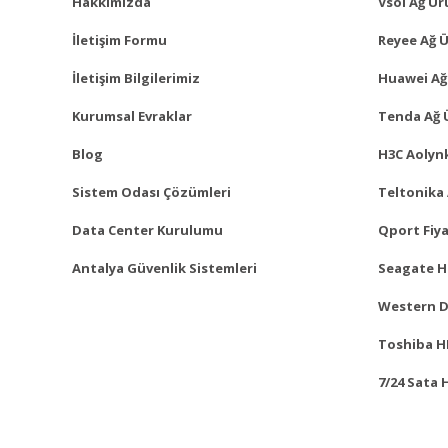
Hakkımızda
Vsol Ağ Ür
İletişim Formu
Reyee Ağ Ü
İletişim Bilgilerimiz
Huawei Ağ
Kurumsal Evraklar
Tenda Ağ 
Blog
H3C Aolynk
Sistem Odası Çözümleri
Teltonika 
Data Center Kurulumu
Qport Fiya
Antalya Güvenlik Sistemleri
Seagate Ha
Western Di
Toshiba HD
7/24 Sata 