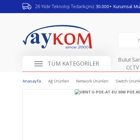
26 Yıldır Teknoloji Tedarikçiniz
30.000+ Kurumsal Müş
Bulut San
TÜM KATEGORİLER
CCTV 
Anasayfa
Ağ Ürünleri
Network Ürünleri
Switch Ürünl