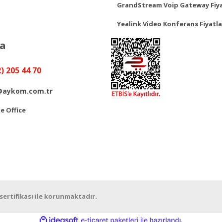
GrandStream Voip Gateway Fiya
Yealink Video Konferans Fiyatla
ya
2) 205 44 70
@aykom.com.tr
 Office
 sertifikası ile korunmaktadır.
ile
ideasoft
e-