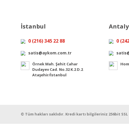
İstanbul
Antal
0 (216) 345 22 88
0 (24
satis@aykom.com.tr
satis
Örnek Mah. Şehit Cahar
Home
Dudayev Cad. No.32 K.2 D.2
Ataşehir/İstanbul
© Tüm hakları saklıdır. Kredi kartı bilgileriniz 256bit SSL