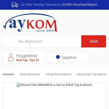
26 Yıldır Teknoloji Tedarikçiniz
30.000+ Kurumsal Müşteri
ARA
Hoşgeldiniz
Sepetim
Giriş Yap - Üye Ol
Anasayfa
Rack Kabinetler
Ulusal Rack Kabinet
Ulusal Dikili Tip Kabinetl