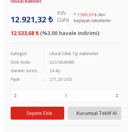
Ulusal Kabinet
Kdv
*
1.569,37 ₺
den
12.921,32 ₺
Dahil
başlayan taksitlerle!
12.533,68 ₺
(%3,00 havale indirimi)
Kategori
Ulusal Dikili Tip Kabinetler
Stok Kodu
ULS16U6080
Garanti Süresi
24 Ay
Fiyat
271,20 USD
Sepete Ekle
Kurumsal Teklif Al