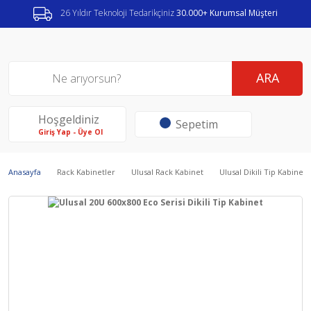
26 Yıldır Teknoloji Tedarikçiniz
30.000+ Kurumsal Müşteri
ARA
Hoşgeldiniz
Sepetim
Giriş Yap - Üye Ol
Anasayfa
Rack Kabinetler
Ulusal Rack Kabinet
Ulusal Dikili Tip Kabinetl