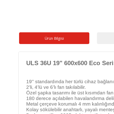
Ürün Bilgisi
ULS 36U 19" 600x600 Eco Seris
19'' standardında her türlü cihaz bağlanıla
2'li, 4'lü ve 6'lı fan takılabilir.
Özel şapka tasarımı ile üst kısımdan fa
180 derece açılabilen havalandırma delikli
Metal çerçeve korumalı 4 mm kalınlığınd
Kolay sökülebilir anahtarlı, yayalı menteş