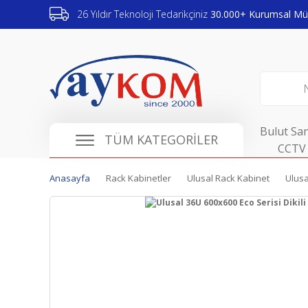
26 Yıldır Teknoloji Tedarikçiniz
30.000+ Kurumsal Müş
Bulut San
TÜM KATEGORİLER
CCTV 
Anasayfa
Rack Kabinetler
Ulusal Rack Kabinet
Ulusa