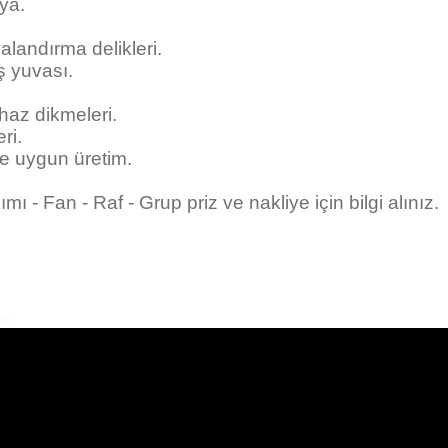
oya.
landırma delikleri.
ş yuvası.
ihaz dikmeleri.
ri.
me uygun üretim.
mı - Fan - Raf - Grup priz ve nakliye için bilgi alınız.
arı