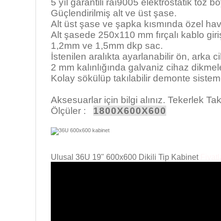
5 yıl garantili raı9005 elektrostatik toz b
Güçlendirilmiş alt ve üst şase.
Alt üst şase ve şapka kısmında özel hava
Alt şasede 250x110 mm fırçalı kablo giri
1,2mm ve 1,5mm dkp sac.
İstenilen aralıkta ayarlanabilir ön, arka c
2 mm kalınlığında galvaniz cihaz dikmele
Kolay sökülüp takılabilir demonte siste
www.aykom.com.tr
Aksesuarlar için bilgi alınız. Tekerlek Takı
Ölçüler :
1800X600X600
Ulusal 36U 19" 600x600 Dikili Tip Kabinet
Fiyatl