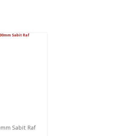
llanarak tarafımıza iletebilirsiniz.
0mm Sabit Raf