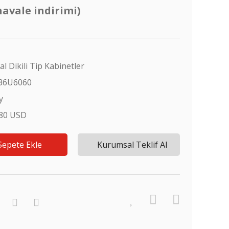
havale indirimi)
al Dikili Tip Kabinetler
36U6060
y
,80 USD
Sepete Ekle
Kurumsal Teklif Al