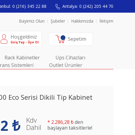
anbul:
0 (216) 345 22 88
Antalya:
0 (242) 205 44 70
Bayimiz Olun
Şubeler
Hakkımızda
İletişim
Hoşgeldiniz
Sepetim
Giriş Yap - Üye Ol
Rack Kabinetler
Ups Cihazları
rans Sistemleri
Outlet Ürünler
 Eco Serisi Dikili Tip Kabinet
Kdv
2 ₺
*
2.286,28 ₺
den
Dahil
başlayan taksitlerle!