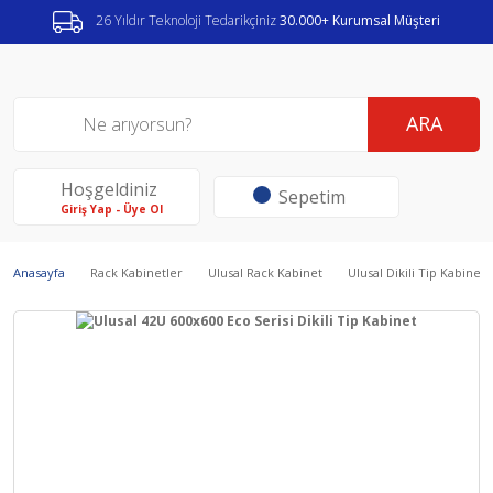
26 Yıldır Teknoloji Tedarikçiniz
30.000+ Kurumsal Müşteri
ARA
Hoşgeldiniz
Sepetim
Giriş Yap - Üye Ol
Anasayfa
Rack Kabinetler
Ulusal Rack Kabinet
Ulusal Dikili Tip Kabinetl