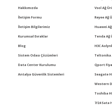
Hakkımızda
Vsol Ağ Ür
İletişim Formu
Reyee Ağ Ü
İletişim Bilgilerimiz
Huawei Ağ
Kurumsal Evraklar
Tenda Ağ 
Blog
H3C Aolynk
Sistem Odası Çözümleri
Teltonika 
Data Center Kurulumu
Qport Fiya
Antalya Güvenlik Sistemleri
Seagate Ha
Western Di
Toshiba HD
7/24 Sata 