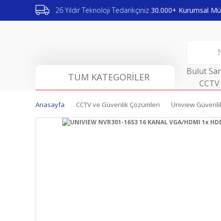
26 Yıldır Teknoloji Tedarikçiniz
30.000+ Kurumsal Müş
Bulut San
TÜM KATEGORİLER
CCTV 
Anasayfa
CCTV ve Güvenlik Çözümleri
Uniview Güvenlik