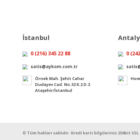
İstanbul
Antal
0 (216) 345 22 88
0 (24
satis@aykom.com.tr
satis
Örnek Mah. Şehit Cahar
Home
Dudayev Cad. No.32 K.2 D.2
Ataşehir/İstanbul
© Tüm hakları saklıdır. Kredi kartı bilgileriniz 256bit SSL