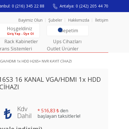
anbul:
0 (216) 345 22 88
Antalya:
0 (242) 205 44 70
Bayimiz Olun
Şubeler
Hakkımızda
İletişim
Hoşgeldiniz
Sepetim
Giriş Yap - Üye Ol
Rack Kabinetler
Ups Cihazları
rans Sistemleri
Outlet Ürünler
GA/HDMI 1x HDD H265+ NVR KAYIT CİHAZI
16S3 16 KANAL VGA/HDMI 1x HDD
CİHAZI
Kdv
 ₺
*
516,83 ₺
den
Dahil
başlayan taksitlerle!
avale indirimi)