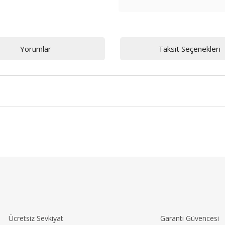
Yorumlar
Taksit Seçenekleri
a ve diğer konularda yetersiz gördüğünüz noktaları öneri formunu ku
Bu ürüne ilk yorumu siz yapın!
r.
Yorum Yaz
Ücretsiz Sevkiyat
Garanti Güvencesi