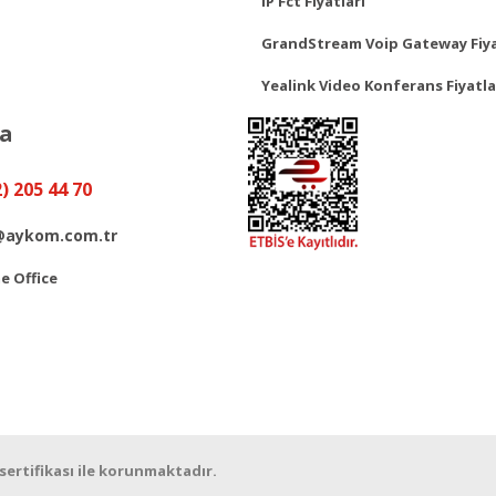
IP Fct Fiyatları
GrandStream Voip Gateway Fiya
Yealink Video Konferans Fiyatla
ya
2) 205 44 70
@aykom.com.tr
 Office
 sertifikası ile korunmaktadır.