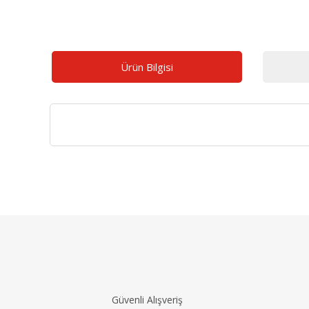
Ürün Bilgisi
Bu ürünün fiyat bilgisi, resim, ürün açıklamalarınd
Görüş ve önerileriniz için teşekkür ederiz.
Ürün resmi kalitesiz, bozuk veya görüntülenemiyo
Ürün açıklamasında eksik bilgiler bulunuyor.
Ürün bilgilerinde hatalar bulunuyor.
Güvenli Alışveriş
Ürün fiyatı diğer sitelerden daha pahalı.