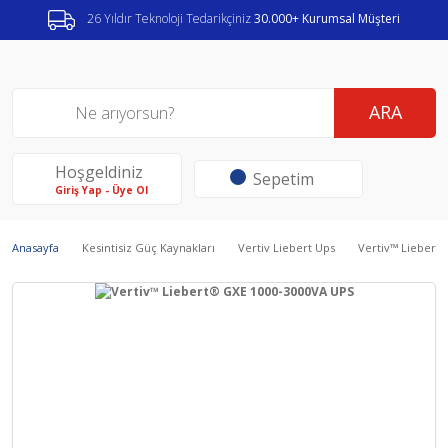
26 Yıldır Teknoloji Tedarikçiniz
30.000+ Kurumsal Müşteri
ARA
Hoşgeldiniz
Sepetim
Giriş Yap - Üye Ol
Anasayfa
Kesintisiz Güç Kaynakları
Vertiv Liebert Ups
Vertiv™ Liebert