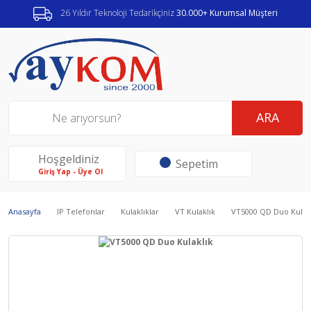
26 Yıldır Teknoloji Tedarikçiniz
30.000+ Kurumsal Müşteri
ARA
Hoşgeldiniz
Sepetim
Giriş Yap - Üye Ol
Anasayfa
IP Telefonlar
Kulaklıklar
VT Kulaklık
VT5000 QD Duo Kulak