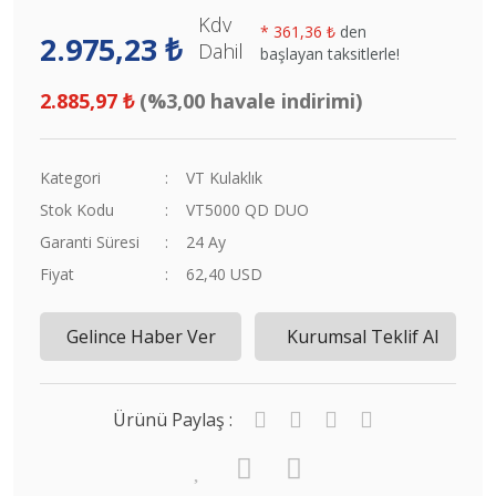
Kdv
*
361,36 ₺
den
2.975,23 ₺
Dahil
başlayan taksitlerle!
2.885,97 ₺
(%3,00 havale indirimi)
Kategori
VT Kulaklık
Stok Kodu
VT5000 QD DUO
Garanti Süresi
24 Ay
Fiyat
62,40 USD
Gelince Haber Ver
Kurumsal Teklif Al
Ürünü Paylaş :