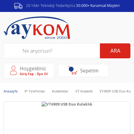
26 Yıldır Teknoloji Tedarikçiniz
30.000+ Kurumsal Müşteri
ARA
Hoşgeldiniz
Sepetim
Giriş Yap - Üye Ol
Anasayfa
IP Telefonlar
Kulaklıklar
VT Kulaklık
VT6909 USB Duo Kulak