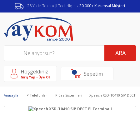
26 Yıldır Teknoloji Tedarikçiniz
30.000+ Kurumsal Müşteri
ARA
Hoşgeldiniz
Sepetim
Giriş Yap - Üye Ol
Anasayfa
IP Telefonlar
IP Baz Sistemleri
Xpeech XSD-T0410 SIP DECT El