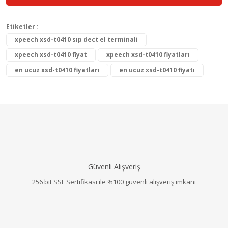
Etiketler :
xpeech xsd-t0410 sıp dect el terminali
xpeech xsd-t0410 fiyat
xpeech xsd-t0410 fiyatları
en ucuz xsd-t0410 fiyatları
en ucuz xsd-t0410 fiyatı
Güvenli Alışveriş
256 bit SSL Sertifikası ile %100 güvenli alışveriş imkanı