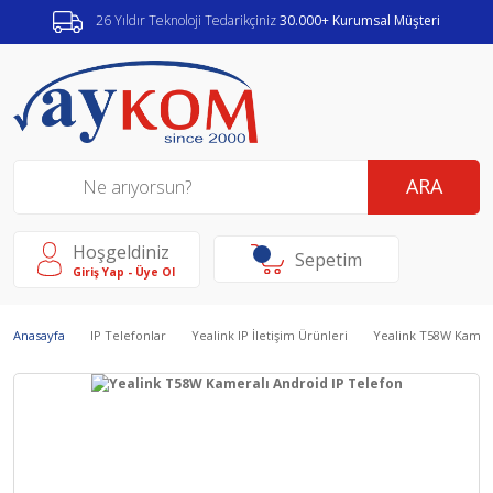
26 Yıldır Teknoloji Tedarikçiniz
30.000+ Kurumsal Müşteri
ARA
Hoşgeldiniz
Sepetim
Giriş Yap - Üye Ol
Anasayfa
IP Telefonlar
Yealink IP İletişim Ürünleri
Yealink T58W Kamera