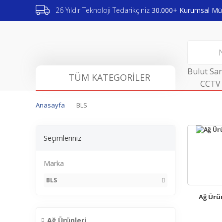
26 Yıldır Teknoloji Tedarikçiniz
30.000+ Kurumsal Müş
Bulut San
TÜM KATEGORİLER
CCTV 
Anasayfa
BLS
Seçimleriniz
Marka
BLS
Ağ Ürü
Ağ Ürünleri