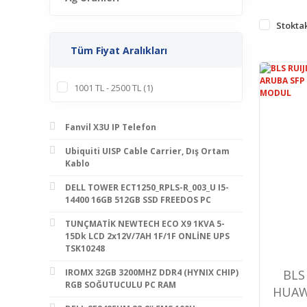
Stoktak
Tüm Fiyat Aralıkları
1001 TL - 2500 TL (1)
Fanvil X3U IP Telefon
Ubiquiti UISP Cable Carrier, Dış Ortam
Kablo
DELL TOWER ECT1250_RPLS-R_003_U I5-
14400 16GB 512GB SSD FREEDOS PC
TUNÇMATİK NEWTECH ECO X9 1KVA 5-
15Dk LCD 2x12V/7AH 1F/1F ONLİNE UPS
TSK10248
BLS
IROMX 32GB 3200MHZ DDR4 (HYNIX CHIP)
RGB SOĞUTUCULU PC RAM
HUAWE