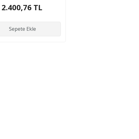
10GB SM DX 20KM SFP
2.400,76 TL
GBIC MODUL
Sepete Ekle