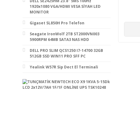
UPC 
DELL SE2425HM 23.8'' 5MS 100Hz
1920x1080 VGA/HDMI VESA SİYAH LED
MONITOR
Gigaset SL850H Pro Telefon
Seagate IronWolf 2TB ST2000VN003
5900RPM 64MB SATA3 NAS HDD
DELL PRO SLIM QCS1250 I7-14700 32GB
512GB SSD WIN11 PRO SFF PC
Yealink W57R Sip Dect El Terminali