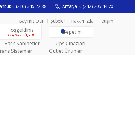
anbul:
0 (216) 345 22 88
Antalya:
0 (242) 205 44 70
Bayimiz Olun
Şubeler
Hakkımızda
İletişim
Hoşgeldiniz
Sepetim
Giriş Yap - Üye Ol
Rack Kabinetler
Ups Cihazları
rans Sistemleri
Outlet Ürünler