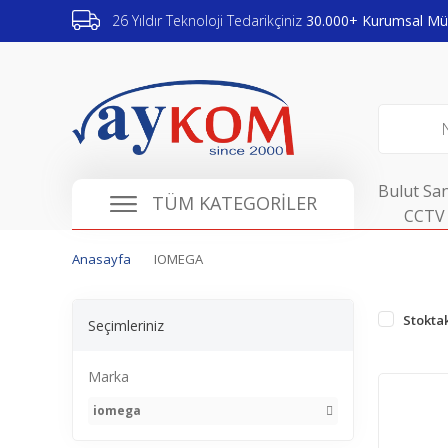
26 Yıldır Teknoloji Tedarikçiniz
30.000+ Kurumsal Müş
Bulut San
TÜM KATEGORİLER
CCTV 
Anasayfa
IOMEGA
Stoktak
Seçimleriniz
Marka
iomega