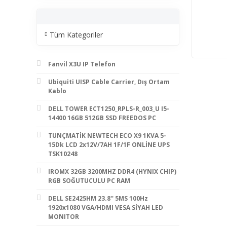
Tüm Kategoriler
Fanvil X3U IP Telefon
Ubiquiti UISP Cable Carrier, Dış Ortam
Kablo
DELL TOWER ECT1250_RPLS-R_003_U I5-
14400 16GB 512GB SSD FREEDOS PC
TUNÇMATİK NEWTECH ECO X9 1KVA 5-
15Dk LCD 2x12V/7AH 1F/1F ONLİNE UPS
TSK10248
IROMX 32GB 3200MHZ DDR4 (HYNIX CHIP)
RGB SOĞUTUCULU PC RAM
DELL SE2425HM 23.8'' 5MS 100Hz
1920x1080 VGA/HDMI VESA SİYAH LED
MONITOR