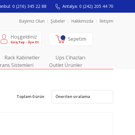
anbul:
0 (216) 345 22 88
Antalya:
0 (242) 205 44 70
Bayimiz Olun
Şubeler
Hakkımızda
İletişim
Hoşgeldiniz
Sepetim
Giriş Yap - Üye Ol
Rack Kabinetler
Ups Cihazları
rans Sistemleri
Outlet Ürünler
Toplam 0 ürün