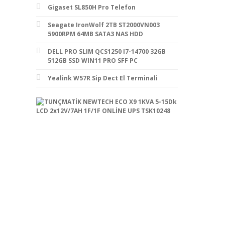
Gigaset SL850H Pro Telefon
Seagate IronWolf 2TB ST2000VN003
5900RPM 64MB SATA3 NAS HDD
DELL PRO SLIM QCS1250 I7-14700 32GB
512GB SSD WIN11 PRO SFF PC
Yealink W57R Sip Dect El Terminali