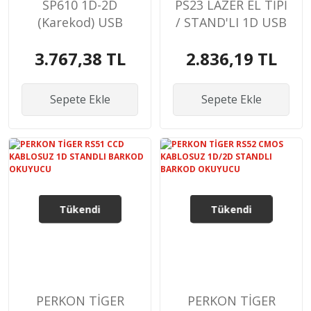
SP610 1D-2D
PS23 LAZER EL TİPİ
(Karekod) USB
/ STAND'LI 1D USB
Barkod Okuyucu
KABLOLU BARKOD
3.767,38 TL
2.836,19 TL
OKUYUCU
Sepete Ekle
Sepete Ekle
Tükendi
Tükendi
PERKON TİGER
PERKON TİGER