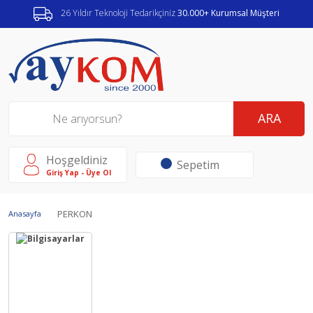
26 Yıldır Teknoloji Tedarikçiniz
30.000+ Kurumsal Müşteri
ARA
Hoşgeldiniz
Sepetim
Giriş Yap - Üye Ol
PERKON
Anasayfa