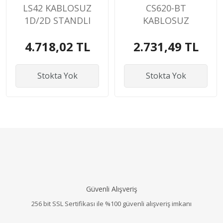
LS42 KABLOSUZ
CS620-BT
1D/2D STANDLI
KABLOSUZ
BARKOD OKUYUCU
KAREKOD (2D)
4.718,02 TL
2.731,49 TL
BLUETOOTH
BARKOD OKUYUCU
Stokta Yok
Stokta Yok
Güvenli Alışveriş
256 bit SSL Sertifikası ile %100 güvenli alışveriş imkanı