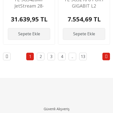
JetStream 28-
GIGABIT L2
PortGbit L2
SWITCH
31.639,95 TL
7.554,69 TL
Sepete Ekle
Sepete Ekle
1
2
3
4
..
13
Güvenli Alışveriş