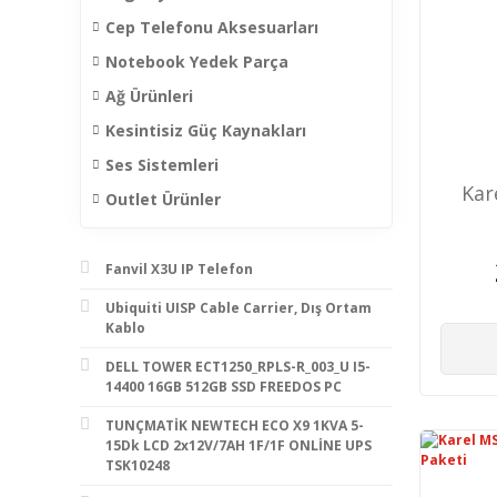
Cep Telefonu Aksesuarları
Notebook Yedek Parça
Ağ Ürünleri
Kesintisiz Güç Kaynakları
Ses Sistemleri
Kar
Outlet Ürünler
Fanvil X3U IP Telefon
Ubiquiti UISP Cable Carrier, Dış Ortam
Kablo
DELL TOWER ECT1250_RPLS-R_003_U I5-
14400 16GB 512GB SSD FREEDOS PC
TUNÇMATİK NEWTECH ECO X9 1KVA 5-
15Dk LCD 2x12V/7AH 1F/1F ONLİNE UPS
TSK10248