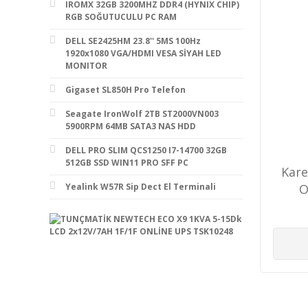
IROMX 32GB 3200MHZ DDR4 (HYNIX CHIP)
RGB SOĞUTUCULU PC RAM
DELL SE2425HM 23.8'' 5MS 100Hz
1920x1080 VGA/HDMI VESA SİYAH LED
MONITOR
Gigaset SL850H Pro Telefon
Seagate IronWolf 2TB ST2000VN003
5900RPM 64MB SATA3 NAS HDD
DELL PRO SLIM QCS1250 I7-14700 32GB
512GB SSD WIN11 PRO SFF PC
Kare
O
Yealink W57R Sip Dect El Terminali