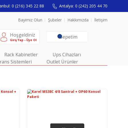
anbul:
0 (216) 345 22 88
Antalya:
0 (242) 205 44 70
Bayimiz Olun
Şubeler
Hakkımızda
İletişim
Hoşgeldiniz
Sepetim
Giriş Yap - Üye Ol
Rack Kabinetler
Ups Cihazları
rans Sistemleri
Outlet Ürünler