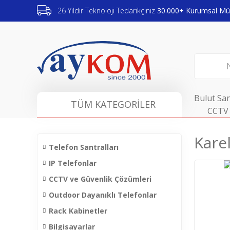
26 Yıldır Teknoloji Tedarikçiniz
30.000+ Kurumsal Müş
Bulut San
TÜM KATEGORİLER
CCTV 
Kare
Telefon Santralları
IP Telefonlar
CCTV ve Güvenlik Çözümleri
Outdoor Dayanıklı Telefonlar
Rack Kabinetler
Bilgisayarlar