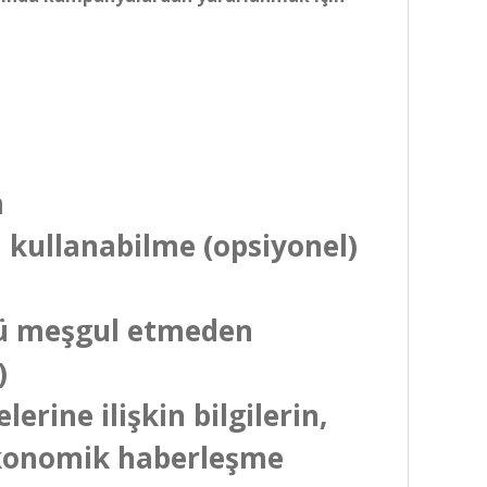
m
la kullanabilme (opsiyonel)
ünü meşgul etmeden
l)
erine ilişkin bilgilerin,
 ekonomik haberleşme