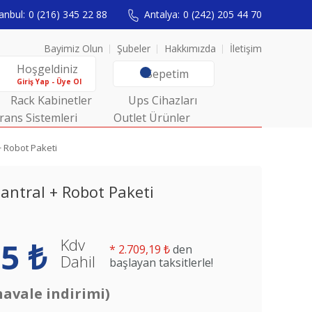
anbul:
0 (216) 345 22 88
Antalya:
0 (242) 205 44 70
Bayimiz Olun
Şubeler
Hakkımızda
İletişim
Hoşgeldiniz
Sepetim
Giriş Yap - Üye Ol
Rack Kabinetler
Ups Cihazları
rans Sistemleri
Outlet Ürünler
+ Robot Paketi
antral + Robot Paketi
Kdv
5 ₺
*
2.709,19 ₺
den
Dahil
başlayan taksitlerle!
havale indirimi)