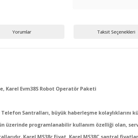
Yorumlar
Taksit Seçenekleri
one, Karel Evm38S Robot Operatör Paketi
 Telefon Santralları, büyük haberleşme kolaylıklarını kü
0' ün üzerinde programlanabilir kullanım özelliği olan, s
allarıdır. Karel MS38c Fiyat, Karel MS38C santral fiyat