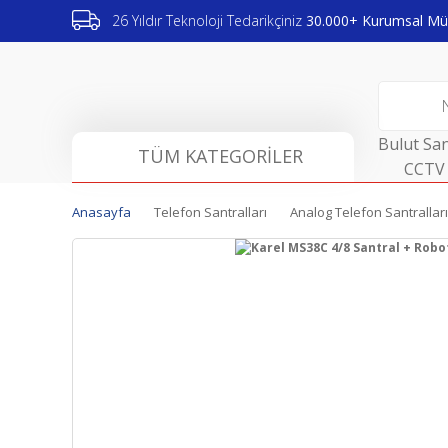
26 Yıldır Teknoloji Tedarikçiniz
30.000+ Kurumsal Müş
Bulut San
TÜM KATEGORİLER
CCTV 
Anasayfa
Telefon Santralları
Analog Telefon Santralları