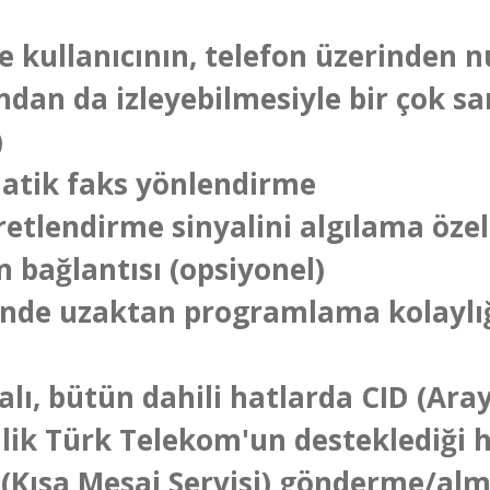
ile kullanıcının, telefon üzerinden
ndan da izleyebilmesiyle bir çok san
l)
atik faks yönlendirme
cretlendirme sinyalini algılama özel
n bağlantısı (opsiyonel)
inde uzaktan programlama kolaylı
alı, bütün dahili hatlarda CID (A
zellik Türk Telekom'un desteklediği
(Kısa Mesaj Servisi) gönderme/alma 