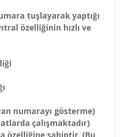
 numara tuşlayarak yaptığı
tral özelliğinin hızlı ve
liği
ğı
rayan numarayı gösterme)
 hatlarda çalışmaktadır)
özelliğine sahiptir. (Bu