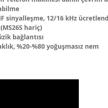
yabilme
F sinyalleşme, 12/16 kHz ücretlend
 (MS26S hariç)
üzik bağlantısı
ıcaklık, %20-%80 yoğuşmasız nem