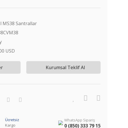
l MS38 Santrallar
38CVM38
y
,00 USD
er
Kurumsal Teklif Al
Ücretsiz
WhatsApp Sipariş
Kargo
0 (850) 333 79 15