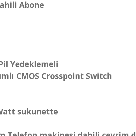
Dahili Abone
Pil Yedeklemeli
ımlı CMOS Crosspoint Switch
Watt sukunette
m Telefon makinesi dahili çevrim 