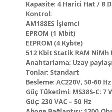
Kapasite: 4 Harici Hat / 8 
Kontrol:
AM188ES İşlemci
EPROM (1 Mbit)
EEPROM (4 Kybte)
512 Kbit Statik RAM NiMh 
Anahtarlama: Uzay paylaş
Tonlar: Standart
Besleme: AC220V, 50-60 Hz
Güç Tüketimi: MS38S-C: 7 
Güç: 230 VAC – 50 Hz
Abone Bağlantısı: 1200 Oh