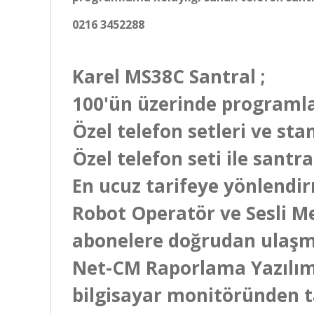
0216 3452288
Karel MS38C Santral ;
100'ün üzerinde programlan
Özel telefon setleri ve st
Özel telefon seti ile santr
En ucuz tarifeye yönlendi
Robot Operatör ve Sesli M
abonelere doğrudan ulaşm
Net-CM Raporlama Yazılımı i
bilgisayar monitöründen t