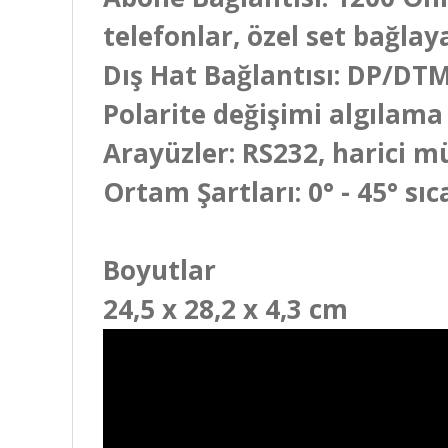
telefonlar, özel set bağla
Dış Hat Bağlantısı: DP/DTM
Polarite değişimi algılama
Arayüzler: RS232, harici m
Ortam Şartları: 0° - 45° s
Boyutlar
24,5 x 28,2 x 4,3 cm