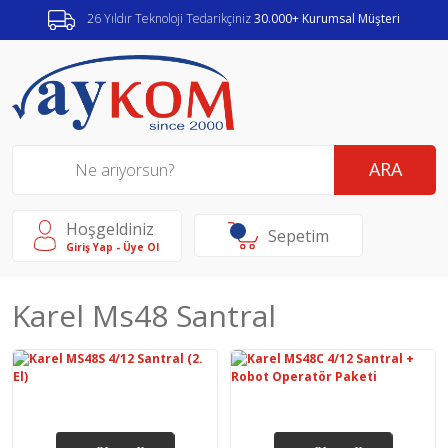
26 Yıldır Teknoloji Tedarikçiniz
30.000+ Kurumsal Müşteri
ARA
Hoşgeldiniz
Sepetim
Giriş Yap - Üye Ol
Karel Ms48 Santral