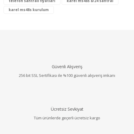
telefon santrali fiyatları
karel ms48s 8/24 santral
karel ms48s kurulum
Güvenli Alışveriş
256 bit SSL Sertifikası ile %100 güvenli alışveriş imkanı
Ücretsiz Sevkiyat
Tüm ürünlerde geçerli ücretsiz kargo