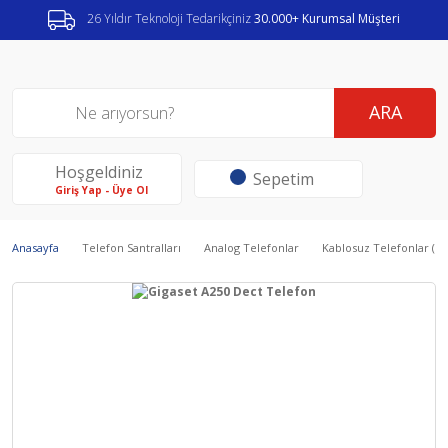
26 Yıldır Teknoloji Tedarikçiniz
30.000+ Kurumsal Müşteri
ARA
Hoşgeldiniz
Sepetim
Giriş Yap - Üye Ol
Anasayfa
Telefon Santralları
Analog Telefonlar
Kablosuz Telefonlar (De