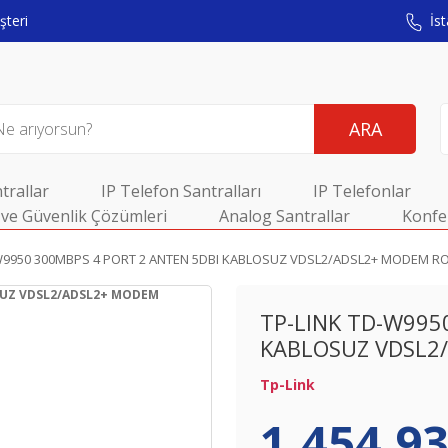
teri
İst
ARA
trallar
IP Telefon Santralları
IP Telefonlar
ve Güvenlik Çözümleri
Analog Santrallar
Konfe
-W9950 300MBPS 4 PORT 2 ANTEN 5DBI KABLOSUZ VDSL2/ADSL2+ MODEM R
TP-LINK TD-W995
KABLOSUZ VDSL2
Tp-Link
1.454,93