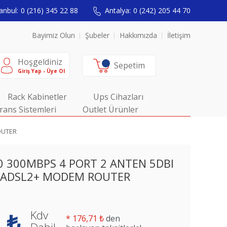
anbul:
0 (216) 345 22 88
Antalya:
0 (242) 205 44 70
Bayimiz Olun
Şubeler
Hakkımızda
İletişim
Hoşgeldiniz
Sepetim
Giriş Yap - Üye Ol
Rack Kabinetler
Ups Cihazları
rans Sistemleri
Outlet Ürünler
OUTER
0 300MBPS 4 PORT 2 ANTEN 5DBI
/ADSL2+ MODEM ROUTER
Kdv
 ₺
*
176,71 ₺
den
Dahil