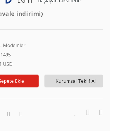
başlayan taksitlerle!
avale indirimi)
L Modemler
21495
51 USD
Sepete Ekle
Kurumsal Teklif Al