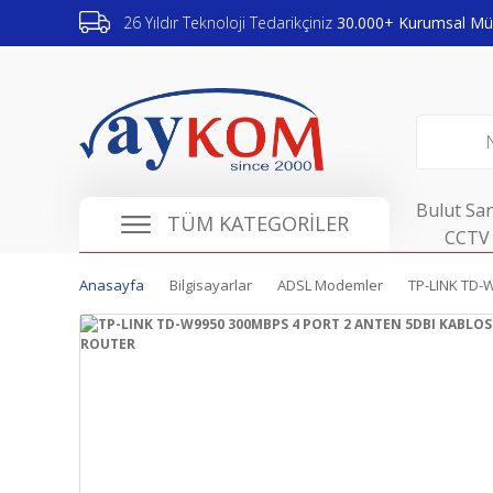
26 Yıldır Teknoloji Tedarikçiniz
30.000+ Kurumsal Müş
Bulut San
TÜM KATEGORİLER
CCTV 
Anasayfa
Bilgisayarlar
ADSL Modemler
TP-LINK TD